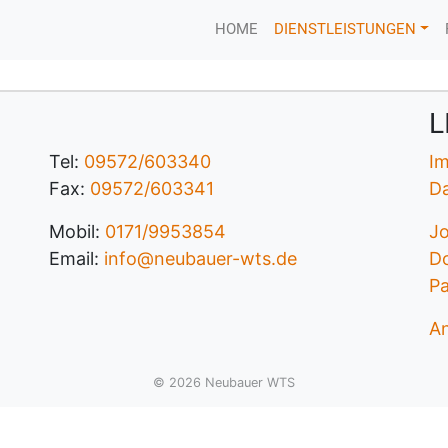
HOME
DIENSTLEISTUNGEN
L
Tel:
09572/603340
I
Fax:
09572/603341
D
Mobil:
0171/9953854
J
Email:
info
@
neubauer-wts.de
D
Pa
An
© 2026 Neubauer WTS